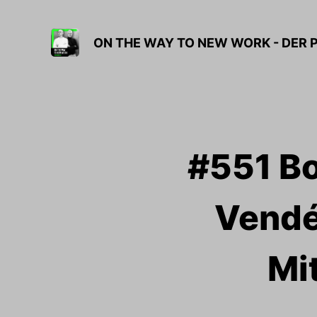
ON THE WAY TO NEW WORK - DER 
#551 Bo
Vendé
Mi