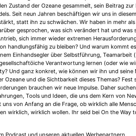
 den Zustand der Ozeane gesammelt, sein Beitrag zu
els. Seit neun Jahren beschäftigen wir uns in diesem
tärkt, statt ihn zu schwächen. Wir haben in mehr al
darüber gesprochen, was sich verändert hat und was 
ntrieb, sich immer wieder extremen Herausforderun
olation handlungsfähig zu bleiben? Und warum kommt e
inem Einhandsegler über Selbstführung, Teamarbeit
 gesellschaftöiche Verantwortung lernen (oder wie wir
ety? Und ganz konkret, wie können wir ihn und seine 
er Ozeane und die Sichtbarkeit dieses Themas? Fest s
orderungen brauchen wir neue Impulse. Daher suchen
ahrungen, Tools und Ideen, die uns dem Kern von N
t uns von Anfang an die Frage, ob wirklich alle Mens
en wirklich, wirklich wollen. Ihr seid bei On the Way
 zum Podcast und unseren aktuellen Werbepartnern