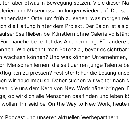
iten aber etwas in Bewegung setzen. Viele dieser N
alerien und Museumssammlungen wieder auf. Der sal
spannendsten Orte, um früh zu sehen, was morgen re
ch die Haltung hinter dem Projekt. Der Salon ist als
ufserlöse fließen bei Künstlern ohne Galerie vollstän
Für manche bedeutet das Anerkennung. Für andere sc
nnen. Wie erkennt man Potenzial, bevor es sichtbar
n wachsen können? Und was können Unternehmen, 
von Menschen lernen, die seit Jahren junge Talente beg
tlogiken zu pressen? Fest steht: Für die Lösung unse
n wir neue Impulse. Daher suchen wir weiter nach 
een, die uns dem Kern von New Work näherbringen. D
ge, ob wirklich alle Menschen das finden und leben k
h wollen. Ihr seid bei On the Way to New Work, heute m
 zum Podcast und unseren aktuellen Werbepartnern